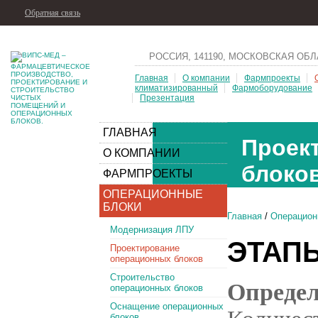
Обратная связь
РОССИЯ, 141190, МОСКОВСКАЯ ОБЛ
Главная
О компании
Фармпроекты
климатизированный
Фармоборудование
Презентация
ГЛАВНАЯ
Проек
О КОМПАНИИ
блоко
ФАРМПРОЕКТЫ
ОПЕРАЦИОННЫЕ
БЛОКИ
Главная
/
Операцион
Модернизация ЛПУ
ЭТАП
Проектирование
операционных блоков
Строительство
Опред
операционных блоков
Оснащение операционных
блоков