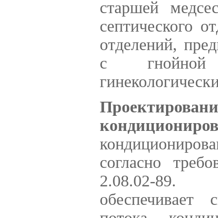
старшей медсе
септического о
отделений, пре
с гнойной п
гинекологически
Проектиров
кондициониров
кондициониров
согласно треб
2.08.02-89.
обеспечивает 
потока кондиц